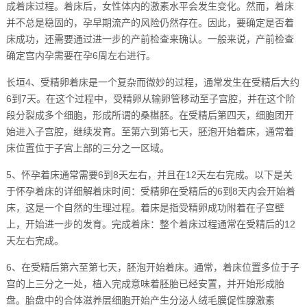
成着床过程。着床后，女性体内的激素水平会发生变化。然而，着床
并不总是稳固的，孕早期流产的风险仍然存在。因此，要确定是否着
床成功，还需要通过进一步的产前检查来确认。一般来说，产前检查
确定宫内孕需要在孕6周左右进行。
长垣4、受精卵着床是一个复杂而微妙的过程，通常发生在受精后大约
6到7天。在这个过程中，受精卵从输卵管移动至子宫腔，并在这个阶
段分裂成多个细胞，形成所谓的桑椹胚。在受精后第四天，细胞团开
始进入子宫腔，继续发育。至第六到第七天，胚泡开始着床，通常着
床位置位于子宫上部的三分之一区域。
5、怀孕着床通常需要6到8天左右，并且在12天左右完成。以下是关
于怀孕着床的详细解着床时间：受精卵在受精后的6到8天内会开始着
床，这是一个自然的生理过程。着床是指受精卵成功附着在子宫壁
上，开始进一步的发育。完成着床：整个着床过程通常在受精后的12
天左右完成。
6、在受精后第六至第七天，胚泡开始着床。通常，着床位置多位于子
宫的上三分之一处，植入完成意味着胚胎已经安置，并开始形成胎
盘。胎盘中的合体滋养层细胞开始产生分泌人绒毛膜促性腺激素