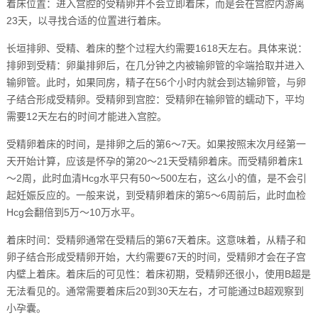
着床位置：进入宫腔的受精卵并不会立即着床，而是会在宫腔内游离
23天，以寻找合适的位置进行着床。
长垣排卵、受精、着床的整个过程大约需要1618天左右。具体来说：
排卵到受精：卵巢排卵后，在几分钟之内被输卵管的伞端拾取并进入
输卵管。此时，如果同房，精子在56个小时内就会到达输卵管，与卵
子结合形成受精卵。受精卵到宫腔：受精卵在输卵管的蠕动下，平均
需要12天左右的时间才能进入宫腔。
受精卵着床的时间，是排卵之后的第6～7天。如果按照末次月经第一
天开始计算，应该是怀孕的第20～21天受精卵着床。而受精卵着床1
～2周，此时血清Hcg水平只有50～500左右，这么小的值，是不会引
起妊娠反应的。一般来说，到受精卵着床的第5～6周前后，此时血检
Hcg会翻倍到5万～10万水平。
着床时间：受精卵通常在受精后的第67天着床。这意味着，从精子和
卵子结合形成受精卵开始，大约需要67天的时间，受精卵才会在子宫
内壁上着床。着床后的可见性：着床初期，受精卵还很小，使用B超是
无法看见的。通常需要着床后20到30天左右，才可能通过B超观察到
小孕囊。