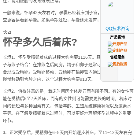
在，说明胚胎的发育进展正常。
一般来说，怀孕42天左右时，孕囊已经着床到子宫，此时进行B超检
查更容易看到孕囊。如果孕期过短，孕囊还未发育，B超自然看不到。
QQ技术咨询
QQ技术咨询
长垣
产品咨询
产品咨询
怀孕多久后着床?
长垣1、怀孕受精卵着床的过程大约需要1116天。具体过程如下：精
售后服务
售后服务
子与卵子结合：在排卵之后同房，精子和卵子通常可以在同房当天结
合形成受精卵。受精卵移动：受精卵在输卵管内通过输卵管的蠕动，
慢慢移动到宫腔之内，这个过程大约需要913天。
长垣2、值得注意的是，着床时间因个体差异而有所不同。有的女性可
能在受精后5至7天着床，而有的女性则可能需要更长的时间。着床时
间的长短与多种因素有关，包括年龄、生殖系统健康状况以及激素水
平等。在了解受精卵着床过程时，可以更好地理解怀孕过程中的重要
环节。
3、正常受孕后，受精卵在6~8天内开始逐步着床，至11~12天左右完