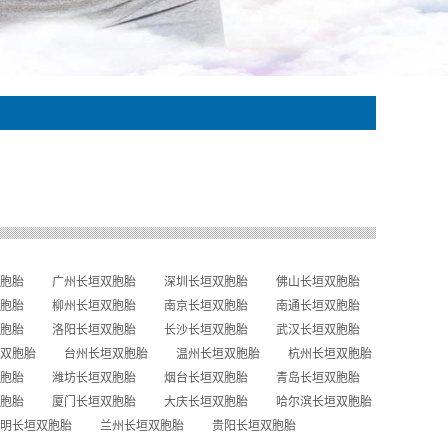
胞胎
广州长垣双胞胎
深圳长垣双胞胎
佛山长垣双胞胎
胞胎
柳州长垣双胞胎
南京长垣双胞胎
南通长垣双胞胎
胞胎
洛阳长垣双胞胎
长沙长垣双胞胎
武汉长垣双胞胎
双胞胎
台州长垣双胞胎
温州长垣双胞胎
杭州长垣双胞胎
胞胎
潍坊长垣双胞胎
烟台长垣双胞胎
青岛长垣双胞胎
胞胎
厦门长垣双胞胎
大庆长垣双胞胎
哈尔滨长垣双胞胎
明长垣双胞胎
兰州长垣双胞胎
贵阳长垣双胞胎