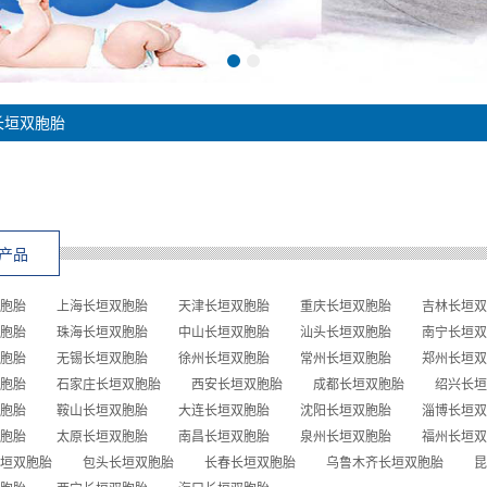
长垣双胞胎
产品
胞胎
上海长垣双胞胎
天津长垣双胞胎
重庆长垣双胞胎
吉林长垣双
胞胎
珠海长垣双胞胎
中山长垣双胞胎
汕头长垣双胞胎
南宁长垣双
胞胎
无锡长垣双胞胎
徐州长垣双胞胎
常州长垣双胞胎
郑州长垣双
胞胎
石家庄长垣双胞胎
西安长垣双胞胎
成都长垣双胞胎
绍兴长垣
胞胎
鞍山长垣双胞胎
大连长垣双胞胎
沈阳长垣双胞胎
淄博长垣双
胞胎
太原长垣双胞胎
南昌长垣双胞胎
泉州长垣双胞胎
福州长垣双
垣双胞胎
包头长垣双胞胎
长春长垣双胞胎
乌鲁木齐长垣双胞胎
昆