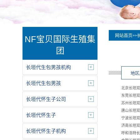
网站首页
>>
NF宝贝国际生殖集
团
长垣代生包男孩机构
地区
长垣代生包男孩
北京长垣双
东莞长垣双
长垣代怀生子公司
苏州长垣双
唐山长垣双
长垣代怀生子
宁波长垣双
济南长垣双
长垣代怀生子机构
呼和浩特长