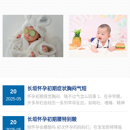
MORE+
长垣怀孕初期症状胸闷气短
20
怀孕初期感觉胸闷、喘不过气怎么回事 1、在孕早期，
2025-05
许多孕妇会经历一系列早孕反应，如呕吐、嗜睡、精神
不振和食欲不振等。这些症状因个人体质差异而表现各
异。除了这些常见症状，孕妇还可能好奇：刚怀孕...
长垣怀孕初期腰特别酸
20
刚怀孕会腰酸吗 初次怀孕的妈妈们，在宝宝即将降临
2025-05