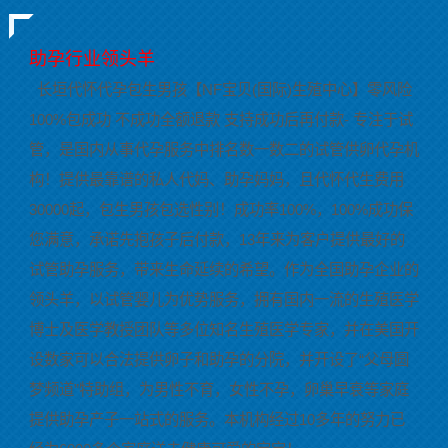
助孕行业领头羊
长垣代怀代孕包生男孩【NF宝贝(国际)生殖中心】零风险
100%包成功 不成功全额退款 支持成功后再付款- 专注于试
管，是国内从事代孕服务中排名数一数二的试管供卵代孕机
构！提供最靠谱的私人代妈、助孕妈妈，且代怀代生费用
30000起，包生男孩包选性别！成功率100%，100%成功保
您满意，承诺先抱孩子后付款，13年来为客户提供最好的
试管助孕服务，带来生命延续的希望。作为全国助孕企业的
领头羊，以试管婴儿为优势服务，拥有国内一流的生殖医学
博士及医学教授团队等多位知名生殖医学专家，并在美国开
设数家可以合法提供卵子和助孕的分院，并开设了“父母圆
梦频道”特助组，为男性不育，女性不孕，卵巢早衰等家庭
提供助孕产子一站式的服务。本机构经过10多年的努力已