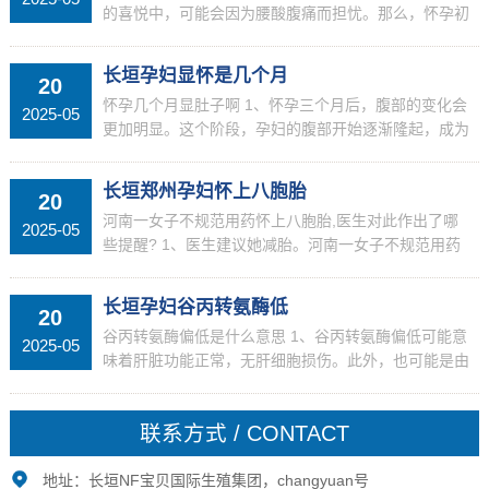
的喜悦中，可能会因为腰酸腹痛而担忧。那么，怀孕初
期腰酸是流产的先兆吗？让我们一起来了解一下。怀孕
初期腰酸不一定就是流产的先兆 怀孕初期腰酸疼痛...
长垣孕妇显怀是几个月
20
怀孕几个月显肚子啊 1、怀孕三个月后，腹部的变化会
2025-05
更加明显。这个阶段，孕妇的腹部开始逐渐隆起，成为
怀孕的标志性特征。因此，亲友和周围的人可以在这个
时间段更容易地注意到腹部的变化。头三个月和后...
长垣郑州孕妇怀上八胞胎
20
河南一女子不规范用药怀上八胞胎,医生对此作出了哪
2025-05
些提醒? 1、医生建议她减胎。河南一女子不规范用药
怀上八胞胎，这件事情的具体经过是怎样的？郑州这个
女子怀了八胞胎，不是因为自然受孕，而是因为服...
长垣孕妇谷丙转氨酶低
20
谷丙转氨酶偏低是什么意思 1、谷丙转氨酶偏低可能意
2025-05
味着肝脏功能正常，无肝细胞损伤。此外，也可能是由
于检测过程中存在误差或者检测前的不良生活习惯导致
的。但若是持续偏低或伴随其他症状，则建议进一...
联系方式 / CONTACT
地址：长垣NF宝贝国际生殖集团，changyuan号