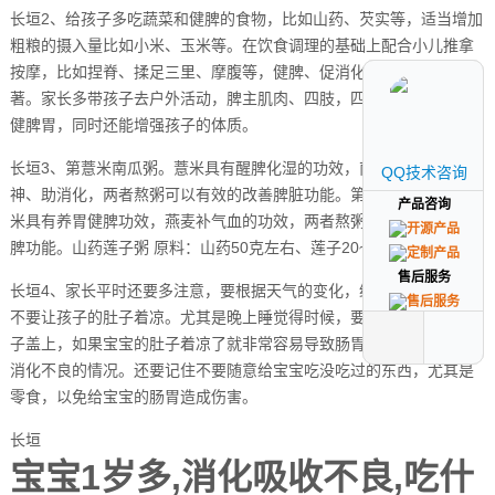
长垣2、给孩子多吃蔬菜和健脾的食物，比如山药、芡实等，适当增加
粗粮的摄入量比如小米、玉米等。在饮食调理的基础上配合小儿推拿
按摩，比如捏脊、揉足三里、摩腹等，健脾、促消化的功效十分显
著。家长多带孩子去户外活动，脾主肌肉、四肢，四肢多运动也可以
健脾胃，同时还能增强孩子的体质。
长垣3、第薏米南瓜粥。薏米具有醒脾化湿的功效，南瓜可以养血安
QQ技术咨询
QQ技术咨询
神、助消化，两者熬粥可以有效的改善脾脏功能。第小米燕麦粥。小
产品咨询
产品咨询
米具有养胃健脾功效，燕麦补气血的功效，两者熬粥可以很好的调理
脾功能。山药莲子粥 原料：山药50克左右、莲子20~30克。
售后服务
售后服务
长垣4、家长平时还要多注意，要根据天气的变化，给孩子增加衣物，
不要让孩子的肚子着凉。尤其是晚上睡觉得时候，要记住给宝宝的肚
子盖上，如果宝宝的肚子着凉了就非常容易导致肠胃功能不好，出现
消化不良的情况。还要记住不要随意给宝宝吃没吃过的东西，尤其是
零食，以免给宝宝的肠胃造成伤害。
长垣
宝宝1岁多,消化吸收不良,吃什