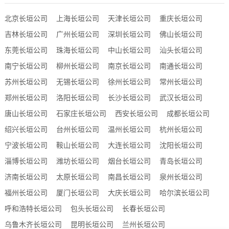
北京长垣公司
上海长垣公司
天津长垣公司
重庆长垣公司
吉林长垣公司
广州长垣公司
深圳长垣公司
佛山长垣公司
东莞长垣公司
珠海长垣公司
中山长垣公司
汕头长垣公司
南宁长垣公司
柳州长垣公司
南京长垣公司
南通长垣公司
苏州长垣公司
无锡长垣公司
徐州长垣公司
常州长垣公司
郑州长垣公司
洛阳长垣公司
长沙长垣公司
武汉长垣公司
唐山长垣公司
石家庄长垣公司
西安长垣公司
成都长垣公司
绍兴长垣公司
台州长垣公司
温州长垣公司
杭州长垣公司
宁波长垣公司
鞍山长垣公司
大连长垣公司
沈阳长垣公司
淄博长垣公司
潍坊长垣公司
烟台长垣公司
青岛长垣公司
济南长垣公司
太原长垣公司
南昌长垣公司
泉州长垣公司
福州长垣公司
厦门长垣公司
大庆长垣公司
哈尔滨长垣公司
呼和浩特长垣公司
包头长垣公司
长春长垣公司
乌鲁木齐长垣公司
昆明长垣公司
兰州长垣公司